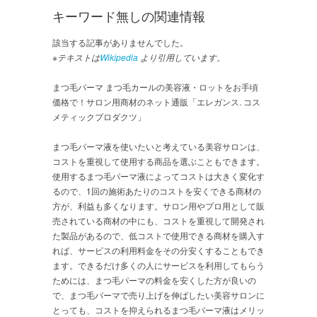
キーワード無しの関連情報
該当する記事がありませんでした。
※テキストは
Wikipedia
より引用しています。
まつ毛パーマ まつ毛カールの美容液・ロットをお手頃
価格で！サロン用商材のネット通販「エレガンス. コス
メティックプロダクツ」
まつ毛パーマ液を使いたいと考えている美容サロンは、
コストを重視して使用する商品を選ぶこともできます。
使用するまつ毛パーマ液によってコストは大きく変化す
るので、1回の施術あたりのコストを安くできる商材の
方が、利益も多くなります。サロン用やプロ用として販
売されている商材の中にも、コストを重視して開発され
た製品があるので、低コストで使用できる商材を購入す
れば、サービスの利用料金をその分安くすることもでき
ます。できるだけ多くの人にサービスを利用してもらう
ためには、まつ毛パーマの料金を安くした方が良いの
で、まつ毛パーマで売り上げを伸ばしたい美容サロンに
とっても、コストを抑えられるまつ毛パーマ液はメリッ