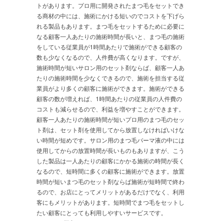
トがあります。プロ用に開発されたまつ毛をセットでき
る商材の中には、施術にかける短いのでコストを下げら
れる製品もあります。まつ毛をセットするために必要に
なる顧客一人あたりの施術時間が長いと、まつ毛の施術
をしている従業員が1時間あたりで施術ができる顧客の
数も少なくなるので、人件費が高くなります。ですが、
施術時間が短いサロン用のセット剤ならば、顧客一人あ
たりの施術時間を少なくできるので、施術を担当する従
業員がより多くの顧客に施術ができます。施術ができる
顧客の数が増えれば、1時間あたりの従業員の人件費の
コストも減らせるので、利益を増やすことができます。
顧客一人あたりの施術時間が短いプロ用のまつ毛のセッ
ト剤は、セット剤を使用してから放置しなければいけな
い時間が短めです。サロン用のまつ毛パーマ液の中には
使用してからの放置時間が長いものもありますが、こう
した製品は一人あたりの顧客にかかる施術の時間が長く
なるので、短時間に多くの顧客に施術ができます。放置
時間が短いまつ毛のセット剤ならば施術が短時間で終わ
るので、お店にとってメリットがあるだけでなく、利用
客にもメリットがあります。短時間でまつ毛をセットし
たい顧客にとっても利用しやすいサービスです。