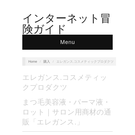
インターネット冒
険ガイド
Menu
Home
/
購入
/
エレガンス.コスメティックプロダクツ
エレガンス.コスメティッ
クプロダクツ
まつ毛美容液・パーマ液・
ロット｜サロン用商材の通
販「エレガンス.」