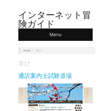
インターネット冒
険ガイド
Menu
Home
/
学び
学び
通訳案内士試験道場