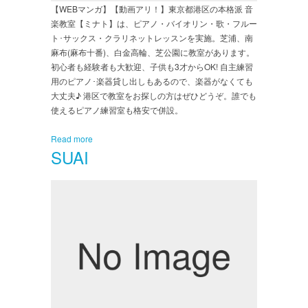
【WEBマンガ】【動画アリ！】東京都港区の本格派 音
楽教室【ミナト】は、ピアノ・バイオリン・歌・フルー
ト･サックス・クラリネットレッスンを実施。芝浦、南
麻布(麻布十番)、白金高輪、芝公園に教室があります。
初心者も経験者も大歓迎、子供も3才からOK! 自主練習
用のピアノ･楽器貸し出しもあるので、楽器がなくても
大丈夫♪ 港区で教室をお探しの方はぜひどうぞ。誰でも
使えるピアノ練習室も格安で併設。
Read more
SUAI